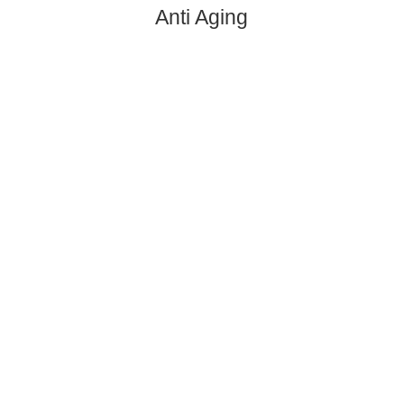
Anti Aging
Wir bieten noch viel mehr (Navigation
Leistungen / Zweithaar)