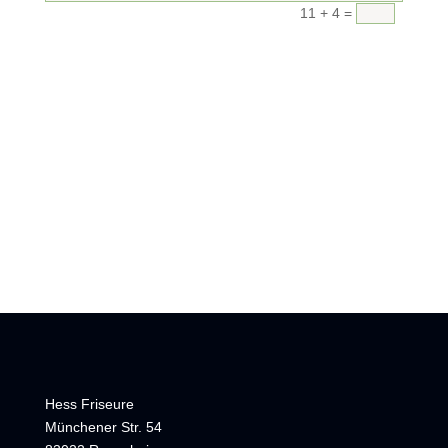
11 + 4
=
Senden
Datenschutzerklärung
Hess Friseure
Münchener Str. 54